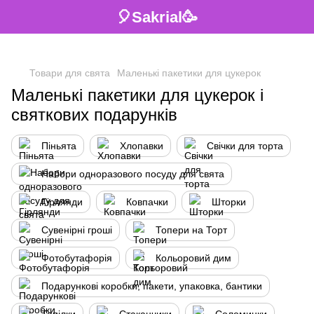
🎈Sakrial🥳
Товари для свята
Маленькі пакетики для цукерок
Маленькі пакетики для цукерок і
святкових подарунків
Піньята
Хлопавки
Свічки для торта
Набори одноразового посуду для свята
Гірлянди
Ковпачки
Шторки
Сувенірні гроші
Топери на Торт
Фотобутафорія
Кольоровий дим
Подарункові коробки, пакети, упаковка, бантики