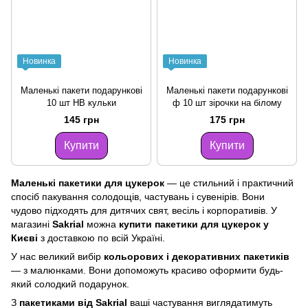
Новинка
Новинка
Маленькі пакети подарункові
Маленькі пакети подарункові
10 шт HB кульки
ф 10 шт зірочки на білому
145 грн
175 грн
Купити
Купити
Маленькі пакетики для цукерок
— це стильний і практичний
спосіб пакування солодощів, частувань і сувенірів. Вони
чудово підходять для дитячих свят, весіль і корпоративів. У
магазині
Sakrial
можна
купити пакетики для цукерок у
Києві
з доставкою по всій Україні.
У нас великий вибір
кольорових і декоративних пакетиків
— з малюнками. Вони допоможуть красиво оформити будь-
який солодкий подарунок.
З
пакетиками від Sakrial
ваші частування виглядатимуть