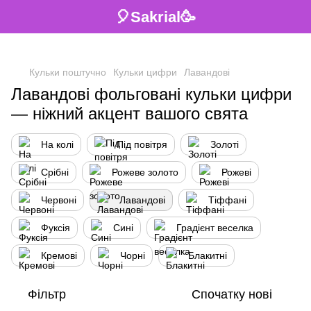
🎈Sakrial🥳
Кульки поштучно
Кульки цифри
Лавандові
Лавандові фольговані кульки цифри
— ніжний акцент вашого свята
На колі
Під повітря
Золоті
Срібні
Рожеве золото
Рожеві
Червоні
Лавандові
Тіффані
Фуксія
Сині
Градієнт веселка
Кремові
Чорні
Блакитні
Фільтр
Спочатку нові