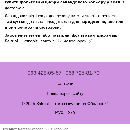
купити фольговані цифри лавандового кольору у Києві
з
доставкою.
Лавандовий відтінок додає декору витонченості та легкості.
Такі кульки ідеально підходять для
дня народження, весілля,
дівич-вечора чи фотозони
.
Замовляйте
гелеві або повітряні фольговані цифри
від
Sakrial
— створіть свято в ніжних кольорах! 🎈
063 428-05-57
068 725-81-70
Контакти
Повна версія сайту
© 2025 Sakrial — гелієві кульки на Оболоні 🎈
Рус
Укр
Інтернет-магазин створений з Хорошоп