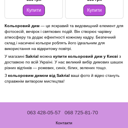
Купити
Купити
Кольоровий дим
— це яскравий та видовищний елемент для
фотосесій, вечірок і святкових подій. Він створює чарівну
атмосферу та додає ефектності кожному кадру. Безпечний
склад і насичені кольори роблять його ідеальним для
використання на відкритому повітрі.
У магазині
Sakrial
можна
купити кольоровий дим у Києві
з
доставкою по всій Україні. У нас великий вибір димових шашок
різних відтінків — рожевих, синіх, білих, зелених тощо.
З
кольоровим димом від Sakrial
ваші фото й відео стануть
справжнім витвором мистецтва!
063 428-05-57
068 725-81-70
Контакти