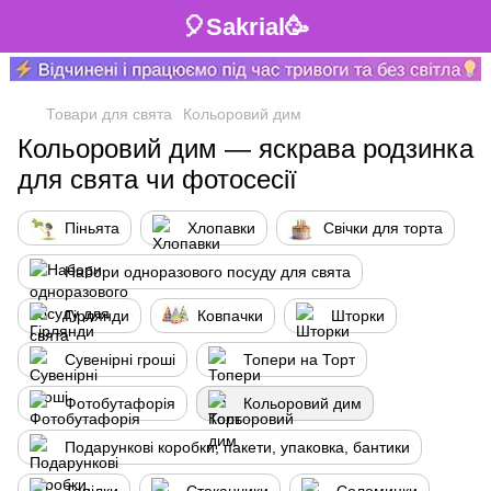
🎈Sakrial🥳
Товари для свята
Кольоровий дим
Кольоровий дим — яскрава родзинка
для свята чи фотосесії
Піньята
Хлопавки
Свічки для торта
Набори одноразового посуду для свята
Гірлянди
Ковпачки
Шторки
Сувенірні гроші
Топери на Торт
Фотобутафорія
Кольоровий дим
Подарункові коробки, пакети, упаковка, бантики