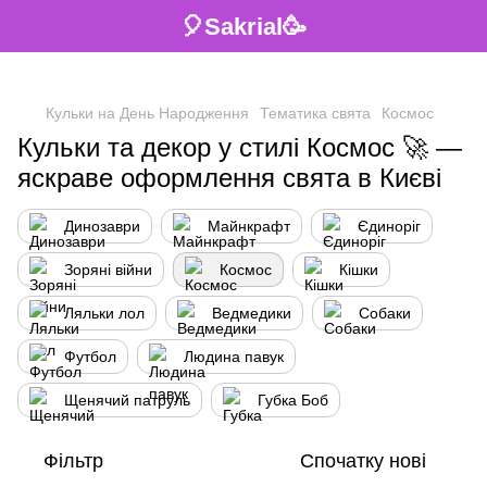
🎈Sakrial🥳
Кульки на День Народження
Тематика свята
Космос
Кульки та декор у стилі Космос 🚀 —
яскраве оформлення свята в Києві
Динозаври
Майнкрафт
Єдиноріг
Зоряні війни
Космос
Кішки
Ляльки лол
Ведмедики
Собаки
Футбол
Людина павук
Щенячий патруль
Губка Боб
Фільтр
Спочатку нові