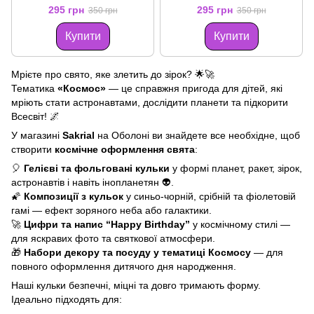
295 грн
295 грн
350 грн
350 грн
Купити
Купити
Мрієте про свято, яке злетить до зірок? 🌟🚀
Тематика
«Космос»
— це справжня пригода для дітей, які
мріють стати астронавтами, дослідити планети та підкорити
Всесвіт! 🌌
У магазині
Sakrial
на Оболоні ви знайдете все необхідне, щоб
створити
космічне оформлення свята
:
🎈
Гелієві та фольговані кульки
у формі планет, ракет, зірок,
астронавтів і навіть інопланетян 👽.
🌠
Композиції з кульок
у синьо-чорній, срібній та фіолетовій
гамі — ефект зоряного неба або галактики.
🚀
Цифри та напис “Happy Birthday”
у космічному стилі —
для яскравих фото та святкової атмосфери.
🎁
Набори декору та посуду у тематиці Космосу
— для
повного оформлення дитячого дня народження.
Наші кульки безпечні, міцні та довго тримають форму.
Ідеально підходять для: