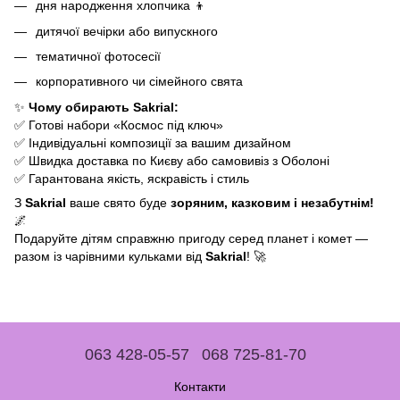
дня народження хлопчика 👦
дитячої вечірки або випускного
тематичної фотосесії
корпоративного чи сімейного свята
✨
Чому обирають Sakrial:
✅ Готові набори «Космос під ключ»
✅ Індивідуальні композиції за вашим дизайном
✅ Швидка доставка по Києву або самовивіз з Оболоні
✅ Гарантована якість, яскравість і стиль
З
Sakrial
ваше свято буде
зоряним, казковим і незабутнім!
🌌
Подаруйте дітям справжню пригоду серед планет і комет —
разом із чарівними кульками від
Sakrial
! 🚀
063 428-05-57
068 725-81-70
Контакти