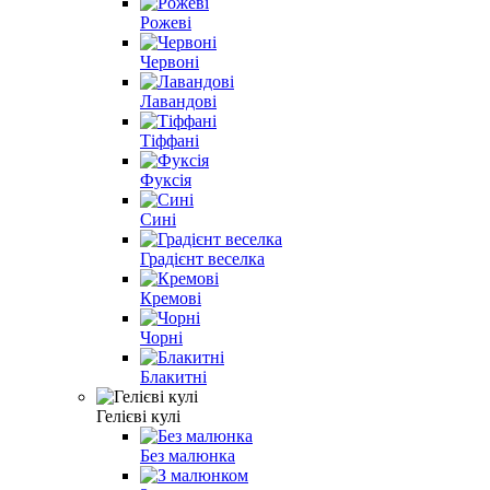
Рожеві
Червоні
Лавандові
Тіффані
Фуксія
Сині
Градієнт веселка
Кремові
Чорні
Блакитні
Гелієві кулі
Без малюнка