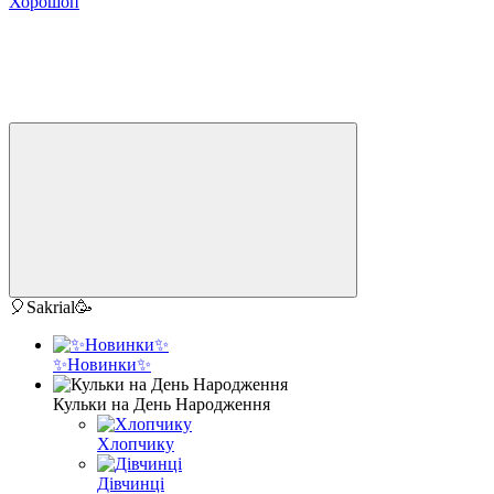
Хорошоп
🎈Sakrial🥳
✨Новинки✨
Кульки на День Народження
Хлопчику
Дівчинці