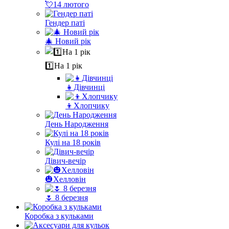
💘14 лютого
Гендер паті
🎄 Новий рік
1️⃣На 1 рік
👧Дівчинці
👦Хлопчику
День Народження
Кулі на 18 років
Дівич-вечір
🎃Хелловін
🌷 8 березня
Коробка з кульками