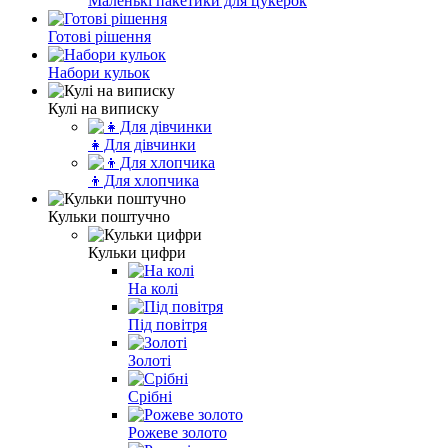
Маленькі пакетики для цукерок
Готові рішення
Набори кульок
Кулі на виписку
👧Для дівчинки
👦Для хлопчика
Кульки поштучно
Кульки цифри
На колі
Під повітря
Золоті
Срібні
Рожеве золото