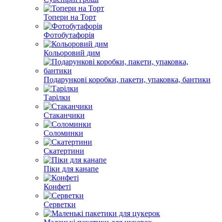
Топери на Торт
Фотобутафорія
Кольоровий дим
Подарункові коробки, пакети, упаковка, бантики
Тарілки
Стаканчики
Соломинки
Скатертини
Піки для канапе
Конфеті
Серветки