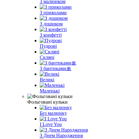
З малюнком
З приколами
З дощиком
З конфетті
Пудрові
Скляні
З бантиками🎀
Великі
Маленькі
Фольговані кульки
Без малюнку
I Love You
З Днем Народження