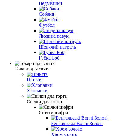
Ведмедики
Собаки
Футбол
Людина павук
Щенячий патруль
Губка Боб
Товари для свята
Піньята
Хлопавки
Свічки для торта
Свічки цифри
Бенгальські Вогні Золоті
Хром золото