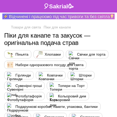
🎈Sakrial🥳
Товари для свята
Піки для канапе
Піки для канапе та закусок —
оригінальна подача страв
Піньята
Хлопавки
Свічки для торта
Набори одноразового посуду для свята
Гірлянди
Ковпачки
Шторки
Сувенірні гроші
Топери на Торт
Фотобутафорія
Кольоровий дим
Подарункові коробки, пакети, упаковка, бантики