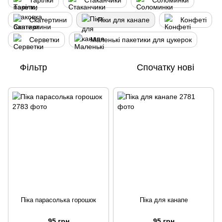
Тарілки
Стаканчики
Соломинки
Скатертини
Піки для канапе
Конфеті
Серветки
Маленькі пакетики для цукерок
Фільтр
Спочатку нові
Піка парасолька горошок
Піка для канапе
95 грн
95 грн