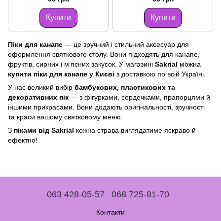
Купити
Купити
Піки для канапе
— це зручний і стильний аксесуар для
оформлення святкового столу. Вони підходять для канапе,
фруктів, сирних і м’ясних закусок. У магазині
Sakrial
можна
купити піки для канапе у Києві
з доставкою по всій Україні.
У нас великий вибір
бамбукових, пластикових та
декоративних пік
— з фігурками, сердечками, прапорцями й
іншими прикрасами. Вони додають оригінальності, зручності
та краси вашому святковому меню.
З
піками від Sakrial
кожна страва виглядатиме яскраво й
ефектно!
063 428-05-57
068 725-81-70
Контакти