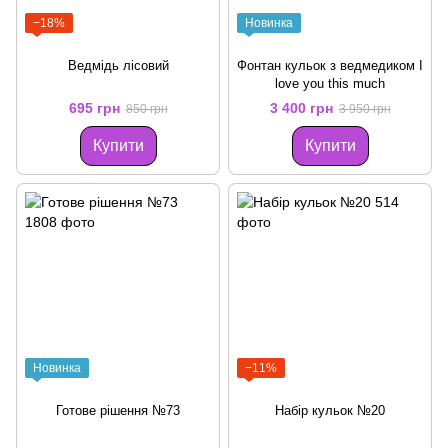
−18%
Новинка
Ведмідь лісовий
Фонтан кульок з ведмедиком I
love you this much
695 грн
3 400 грн
850 грн
3 950 грн
Купити
Купити
Новинка
−11%
Готове рішення №73
Набір кульок №20