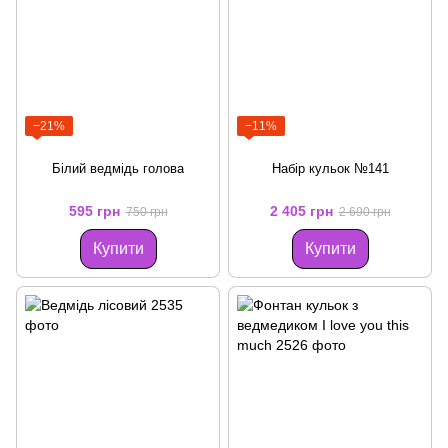
−21%
−11%
Білий ведмідь голова
Набір кульок №141
595 грн
2 405 грн
750 грн
2 690 грн
Купити
Купити