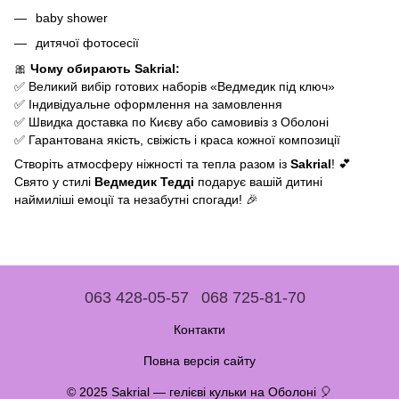
baby shower
дитячої фотосесії
🎀
Чому обирають Sakrial:
✅ Великий вибір готових наборів «Ведмедик під ключ»
✅ Індивідуальне оформлення на замовлення
✅ Швидка доставка по Києву або самовивіз з Оболоні
✅ Гарантована якість, свіжість і краса кожної композиції
Створіть атмосферу ніжності та тепла разом із
Sakrial
! 💕
Свято у стилі
Ведмедик Тедді
подарує вашій дитині
наймиліші емоції та незабутні спогади! 🎉
063 428-05-57
068 725-81-70
Контакти
Повна версія сайту
© 2025 Sakrial — гелієві кульки на Оболоні 🎈