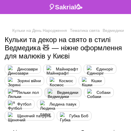
🎈Sakrial🥳
Кульки на День Народження
Тематика свята
Ведмедики
Кульки та декор на свято в стилі
Ведмедика 🧸 — ніжне оформлення
для малюків у Києві
Динозаври
Майнкрафт
Єдиноріг
Зоряні війни
Космос
Кішки
Ляльки лол
Ведмедики
Собаки
Футбол
Людина павук
Щенячий патруль
Губка Боб