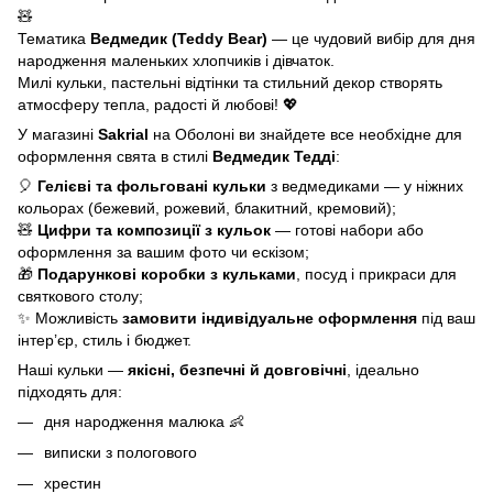
🧸
Тематика
Ведмедик (Teddy Bear)
— це чудовий вибір для дня
народження маленьких хлопчиків і дівчаток.
Милі кульки, пастельні відтінки та стильний декор створять
атмосферу тепла, радості й любові! 💖
У магазині
Sakrial
на Оболоні ви знайдете все необхідне для
оформлення свята в стилі
Ведмедик Тедді
:
🎈
Гелієві та фольговані кульки
з ведмедиками — у ніжних
кольорах (бежевий, рожевий, блакитний, кремовий);
🧸
Цифри та композиції з кульок
— готові набори або
оформлення за вашим фото чи ескізом;
🎁
Подарункові коробки з кульками
, посуд і прикраси для
святкового столу;
✨ Можливість
замовити індивідуальне оформлення
під ваш
інтер’єр, стиль і бюджет.
Наші кульки —
якісні, безпечні й довговічні
, ідеально
підходять для:
дня народження малюка 👶
виписки з пологового
хрестин