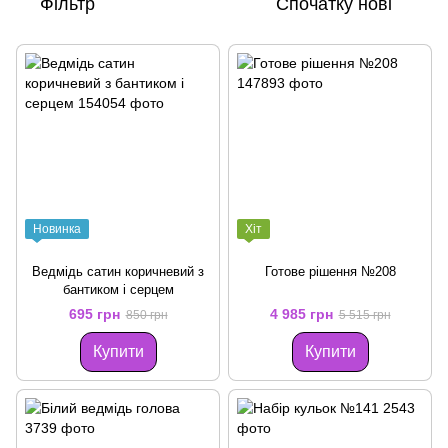
Фільтр
Спочатку нові
Новинка
Хіт
Ведмідь сатин коричневий з
Готове рішення №208
бантиком і серцем
695 грн
4 985 грн
850 грн
5 515 грн
Купити
Купити