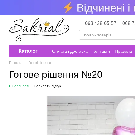
Перейти до основного контенту
063 428-05-57
068 7
Каталог
Оплата і доставка
Контакти
Правила т
Головна
Готові рішення
Готове рішення №20
В наявності
Написати відгук