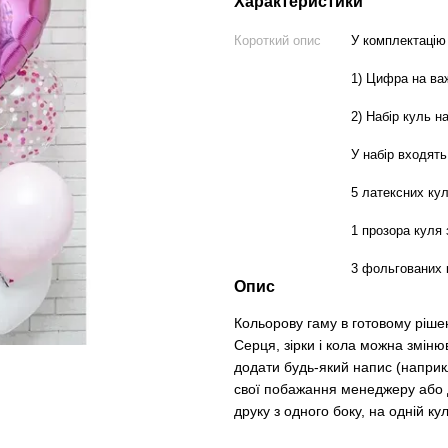
Характеристики
Короткий опис
У комплектацію
1) Цифра на важ
2) Набір куль н
У набір входять
5 латексних ку
1 прозора куля 
3 фольгованих 
Опис
Кольорову гаму в готовому ріше
Серця, зірки і кола можна змін
додати будь-який напис (наприк
свої побажання менеджеру або д
друку з одного боку, на одній кул