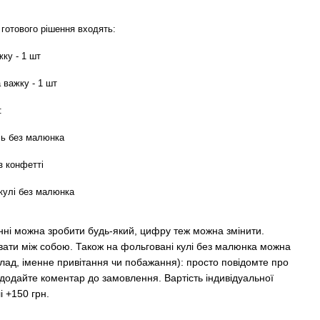
 готового рішення входять:
ку - 1 шт
а важку - 1 шт
:
ль без малюнка
з конфетті
кулі без малюнка
нні можна зробити будь-який, цифру теж можна змінити.
ювати між собою. Також на фольговані кулі без малюнка можна
лад, іменне привітання чи побажання): просто повідомте про
одайте коментар до замовлення. Вартість індивідуальної
і +150 грн.