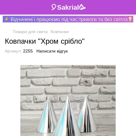
🎈Sakrial🥳
Товари для свята
Ковпачки
Ковпачки "Хром срібло"
Артикул:
2255
Написати відгук