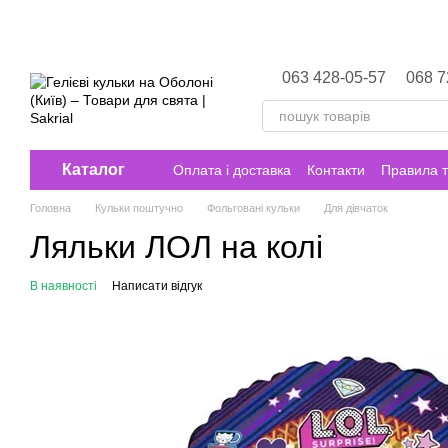
Перейти до основного контенту
063 428-05-57
068 7
Каталог
Оплата і доставка
Контакти
Правила т
Головна
Кульки поштучно
Фольговані кульки
Для дівчаток
Ляльки ЛОЛ на колі
В наявності
Написати відгук