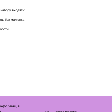
 набору входять:
уль без малюнка
роботи
 інформація