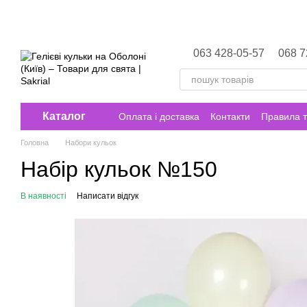
Перейти до основного контенту
063 428-05-57
068 7
Каталог
Оплата і доставка
Контакти
Правила т
Головна
Набори кульок
Набір кульок №150
В наявності
Написати відгук