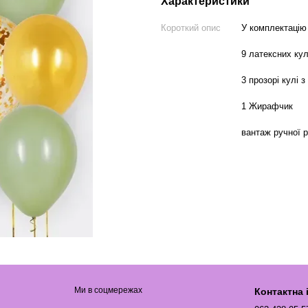
Характеристики
Короткий опис
У комплектацію
9 латексних ку
3 прозорі кулі з
1 Жирафчик
вантаж ручної 
Ми в соцмережах
Контактна