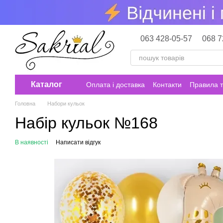
Перейти до основного контенту
063 428-05-57
068 7
Каталог
Оплата і доставка
Контакти
Правила т
Головна
Набори кульок
Набір кульок №168
В наявності
Написати відгук