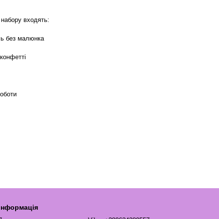
 набору входять:
ль без малюнка
 конфетті
роботи
 інформація