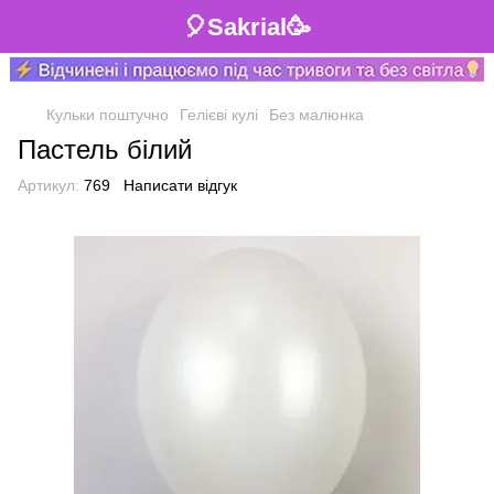
🎈Sakrial🥳
Кульки поштучно
Гелієві кулі
Без малюнка
Пастель білий
Артикул:
769
Написати відгук