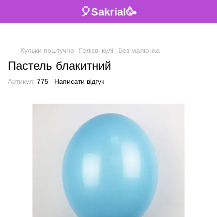
🎈Sakrial🥳
Кульки поштучно
Гелієві кулі
Без малюнка
Пастель блакитний
Артикул:
775
Написати відгук