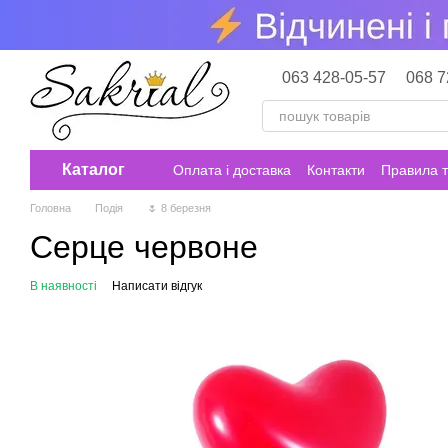
Перейти до основного контенту
063 428-05-57
068 7
Каталог
Оплата і доставка
Контакти
Правила т
Головна
Подія
🌷 8 березня
Серце червоне
В наявності
Написати відгук