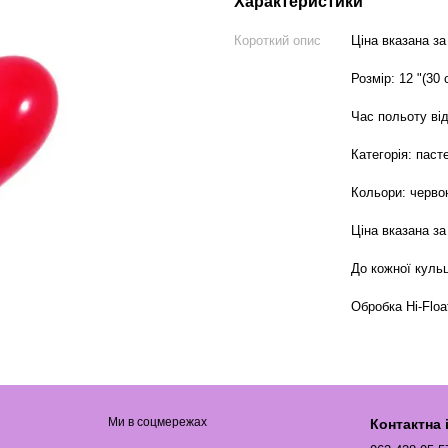
Характеристики
Короткий опис
Ціна вказана за
Розмір: 12 "(30 
Час польоту від
Категорія: паст
Кольори: черво
Ціна вказана за
До кожної кульц
Обробка Hi-Floa
Ми в соцмережах
Контактна