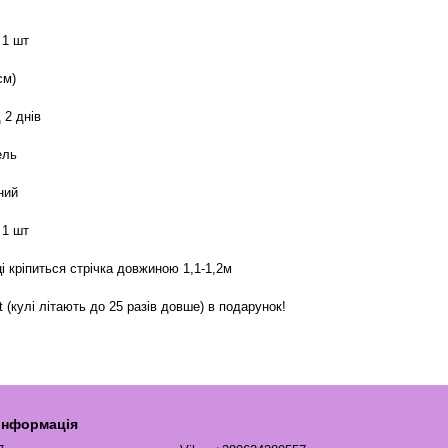
 1 шт
см)
 2 днів
ель
ний
 1 шт
і кріпиться стрічка довжиною 1,1-1,2м
t (кулі літають до 25 разів довше) в подарунок!
 інформація