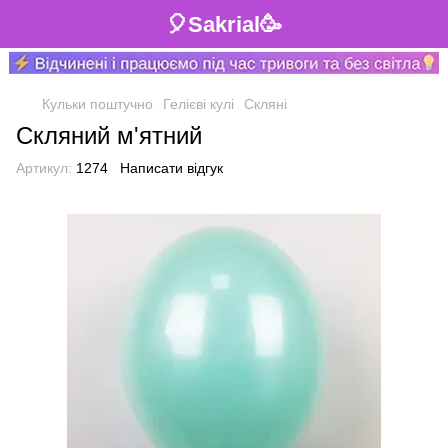
🎈Sakrial🥳
Кульки поштучно
Гелієві кулі
Скляні
Скляний м'ятний
Артикул:
1274
Написати відгук