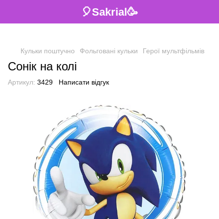
🎈Sakrial🥳
Кульки поштучно
Фольговані кульки
Герої мультфільмів
Сонік на колі
Артикул:
3429
Написати відгук