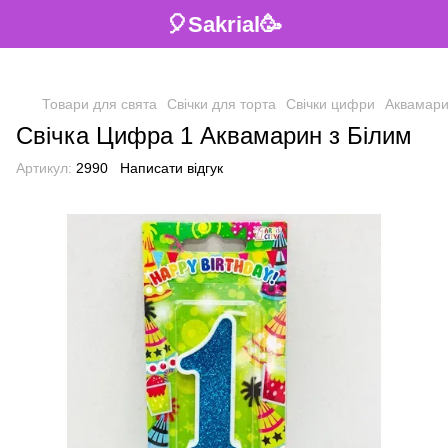
🎈Sakrial🥳
Товари для свята
Свічки для торта
Свічки цифри
Аквамари
Свічка Цифра 1 Аквамарин з Білим
Артикул:
2990
Написати відгук