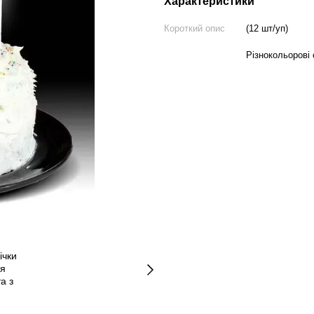
Характеристики
Короткий опис
(12 шт/уп)
Різнокольорові 