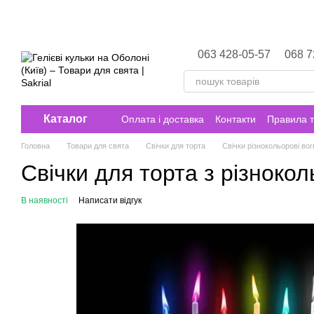
Перейти до основного контенту
063 428-05-57
068 7
Каталог
Оплата і доставка
Контакти
Правила т
Головна
Товари для свята
Свічки для торта
Свічки різнокольорові во
Свічки для торта з різноко
В наявності
Написати відгук