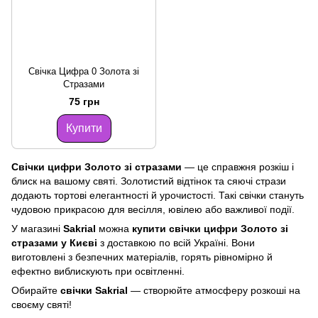
Свічка Цифра 0 Золота зі
Стразами
75 грн
Купити
Свічки цифри Золото зі стразами
— це справжня розкіш і
блиск на вашому святі. Золотистий відтінок та сяючі стрази
додають тортові елегантності й урочистості. Такі свічки стануть
чудовою прикрасою для весілля, ювілею або важливої події.
У магазині
Sakrial
можна
купити свічки цифри Золото зі
стразами у Києві
з доставкою по всій Україні. Вони
виготовлені з безпечних матеріалів, горять рівномірно й
ефектно виблискують при освітленні.
Обирайте
свічки Sakrial
— створюйте атмосферу розкоші на
своєму святі!