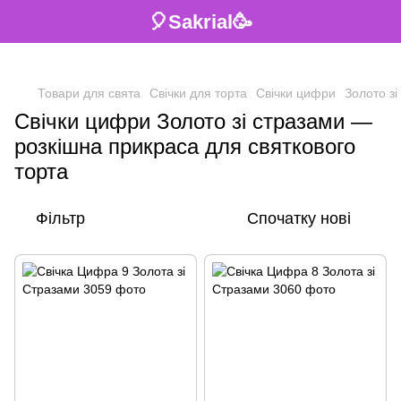
🎈Sakrial🥳
Товари для свята
Свічки для торта
Свічки цифри
Золото з
Свічки цифри Золото зі стразами —
розкішна прикраса для святкового
торта
Фільтр
Спочатку нові