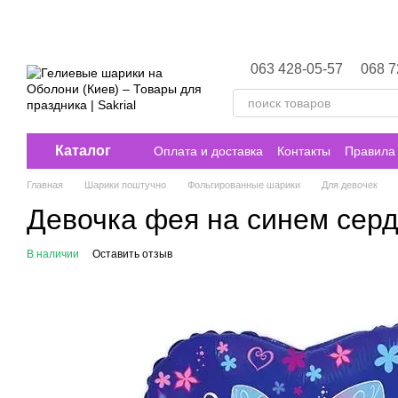
Перейти к основному контенту
063 428-05-57
068 7
Каталог
Оплата и доставка
Контакты
Правила 
Главная
Шарики поштучно
Фольгированные шарики
Для девочек
Девочка фея на синем сер
В наличии
Оставить отзыв