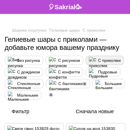
🎈Sakrial🥳
Шарики поштучно
Гелиевые шары
С приколми
Гелиевые шары с приколами —
добавьте юмора вашему празднику
Без рисунка
С рисунком
С приколми
С дождиком
С конфетти
Пудровые
Стеклянные
С бантиками🎀
Большие
Маленькие
Фильтр
Сначала новые