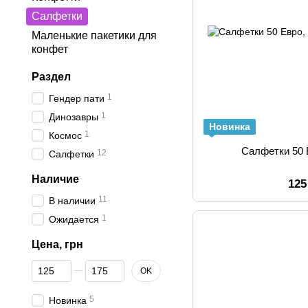
Салфетки
Маленькие пакетики для
конфет
Раздел
1
Гендер пати
1
Динозавры
Новинка
1
Космос
Салфетки 50 
12
Салфетки
Наличие
125
11
В наличии
1
Ожидается
Цена, грн
От Цена, грн
До Цена, грн
OK
5
Новинка