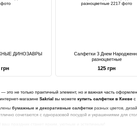
ЖНЫЕ ДИНОЗАВРЫ
Салфетки З Днем Народженн
разноцветные
 грн
125 грн
— это не только практичный элемент, но и важная часть оформлен
 интернет-магазине
Sakrial
вы можете
купить салфетки в Киеве
с 
авлены
бумажные и декоративные салфетки
разных цветов, дизай
отлично сочетаются с одноразовой посудой и украшениями для сто
l
ваш праздник станет ярким, уютным и эстетичным!