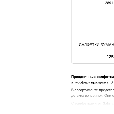
САЛФЕТКИ БУМА
125
Праздничные салфетки
атмосферу праздника. В
В ассортименте предст
детских вечеринок. Они 
С
салфетками от Sakria