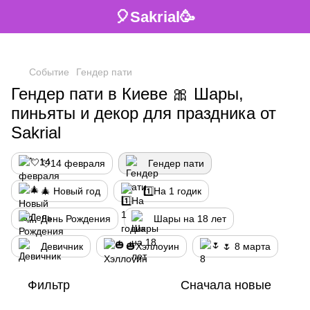
🎈Sakrial🥳
Событие
Гендер пати
Гендер пати в Киеве 🎀 Шары,
пиньяты и декор для праздника от
Sakrial
💘14 февраля
Гендер пати
🎄 Новый год
1️⃣На 1 годик
День Рождения
Шары на 18 лет
Девичник
🎃Хэллоуин
🌷 8 марта
Фильтр
Сначала новые