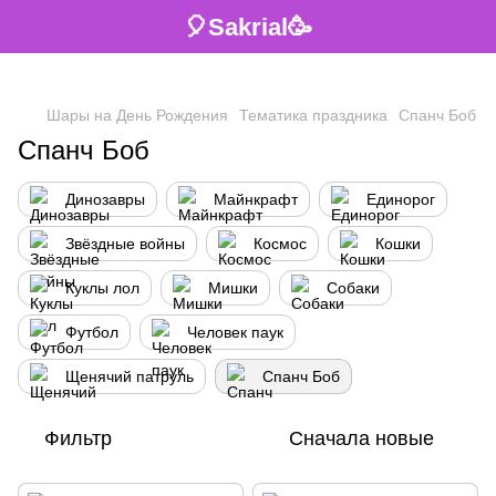
🎈Sakrial🥳
Шары на День Рождения
Тематика праздника
Спанч Боб
Спанч Боб
Динозавры
Майнкрафт
Единорог
Звёздные войны
Космос
Кошки
Куклы лол
Мишки
Собаки
Футбол
Человек паук
Щенячий патруль
Спанч Боб
Фильтр
Сначала новые