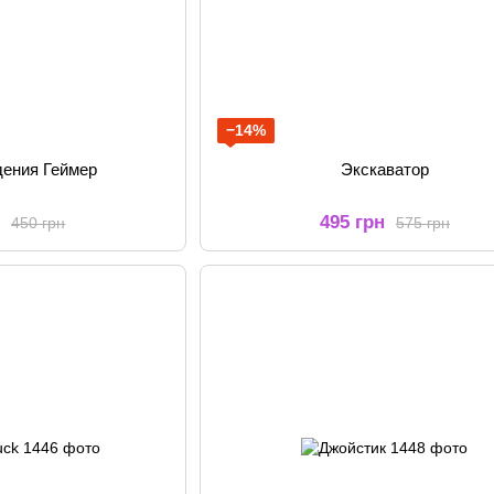
−14%
дения Геймер
Экскаватор
н
495 грн
450 грн
575 грн