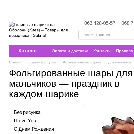
Перейти к основному контенту
063 428-05-57
068 7
Каталог
Оплата и доставка
Контакты
Правила 
Главная
Шарики поштучно
Фольгированные шарики
Для мальчиков
Фольгированные шары для
мальчиков — праздник в
каждом шарике
Без рисунка
I Love You
С Днем Рождения