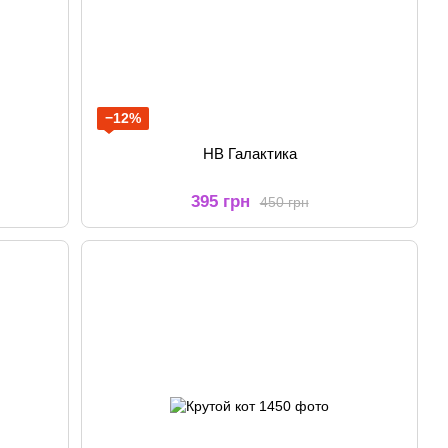
−12%
HB Галактика
395 грн
450 грн