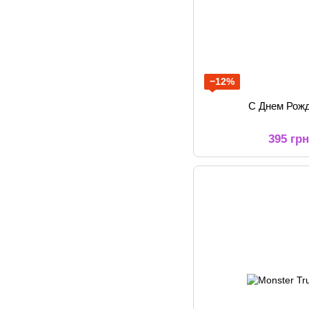
−12%
С Днем Рож
395 гр