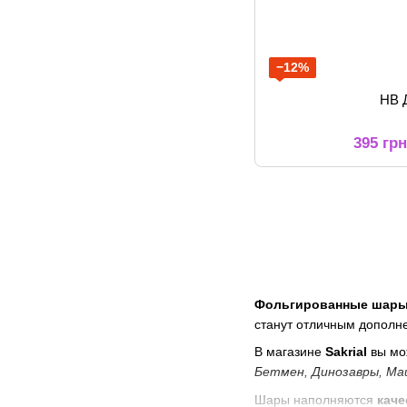
−12%
НВ 
395 гр
Фольгированные шары
станут отличным дополне
В магазине
Sakrial
вы мо
Бетмен, Динозавры, Ма
Шары наполняются
каче