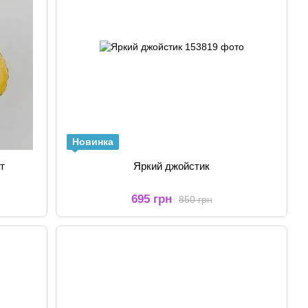
Новинка
ьт
Яркий джойстик
695 грн
850 грн