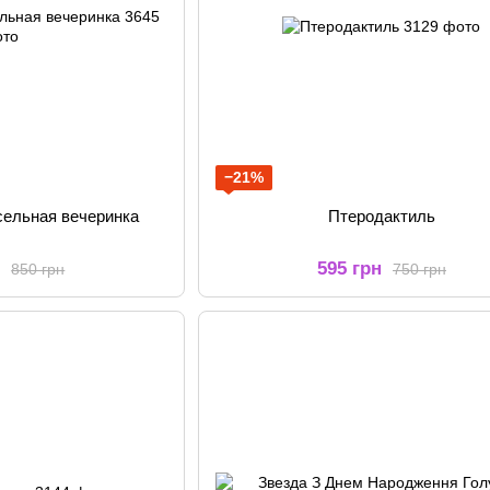
−21%
сельная вечеринка
Птеродактиль
н
595 грн
850 грн
750 грн