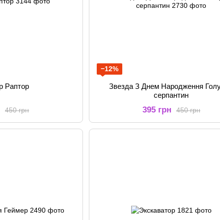
−12%
р Раптор
Звезда З Днем Народження Гол
серпантин
н
395 грн
450 грн
450 грн