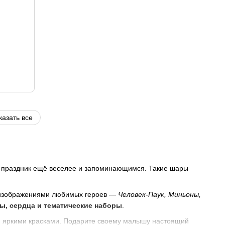
казать все
й праздник ещё веселее и запоминающимся. Такие шары
изображениями любимых героев —
Человек-Паук, Миньоны,
, сердца и тематические наборы
.
и яркими красками. Подарите своему малышу настоящий