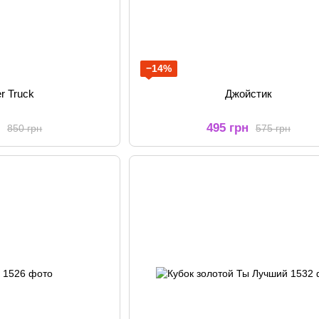
−14%
r Truck
Джойстик
н
495 грн
850 грн
575 грн