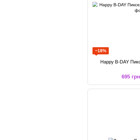
−18%
Happy B-DAY Пик
695 гр