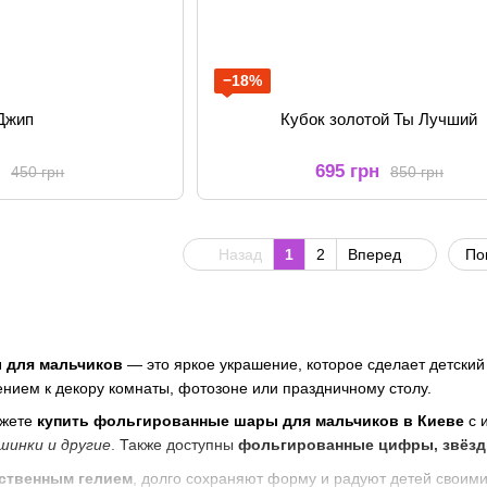
−18%
Джип
Кубок золотой Ты Лучший
н
695 грн
450 грн
850 грн
Назад
1
2
Вперед
По
 для мальчиков
— это яркое украшение, которое сделает детски
нием к декору комнаты, фотозоне или праздничному столу.
жете
купить фольгированные шары для мальчиков в Киеве
с 
шинки и другие
. Также доступны
фольгированные цифры, звёзды
ственным гелием
, долго сохраняют форму и радуют детей своим