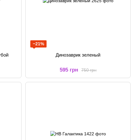
−21%
убой
Динозаврик зеленый
595 грн
750 грн