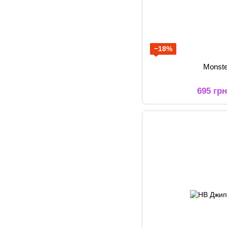
−18%
Monste
695 гр