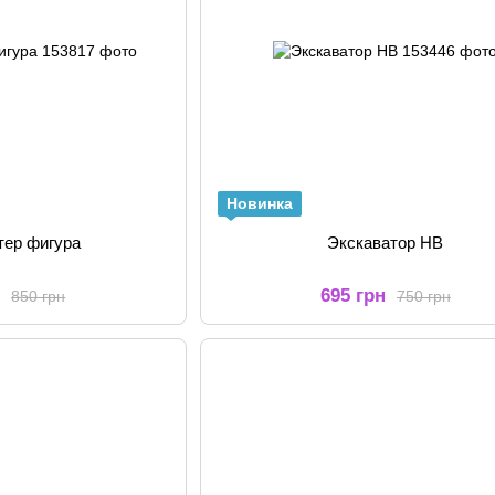
Новинка
тер фигура
Экскаватор НВ
н
695 грн
850 грн
750 грн