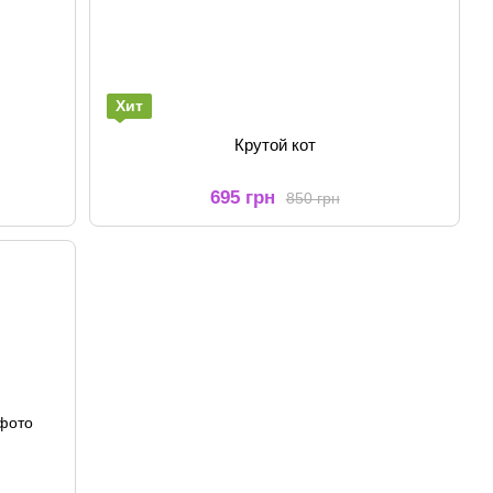
Хит
Крутой кот
695 грн
850 грн