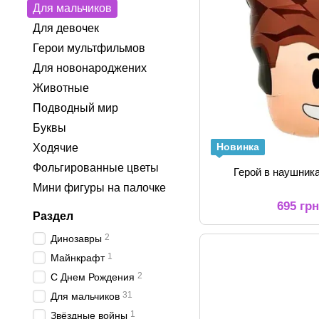
Для мальчиков
Для девочек
Герои мультфильмов
Для новонароджених
Животные
Подводный мир
Буквы
Новинка
Ходячие
Фольгированные цветы
Герой в наушник
Мини фигуры на палочке
695 гр
Раздел
2
Динозавры
1
Майнкрафт
2
С Днем Рождения
31
Для мальчиков
1
Звёздные войны