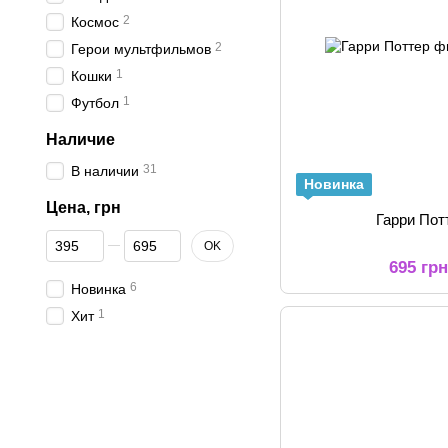
2
Космос
2
Герои мультфильмов
1
Кошки
1
Футбол
Наличие
31
В наличии
Новинка
Цена, грн
Гарри Пот
От Цена, грн
До Цена, грн
OK
695 гр
6
Новинка
1
Хит