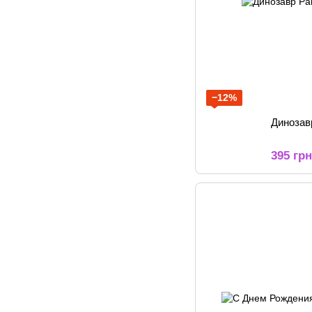
−12%
Динозав
395 гр