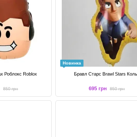
Новинка
ах Роблокс Roblox
Бравл Старс Brawl Stars Кол
н
695 грн
850 грн
850 грн