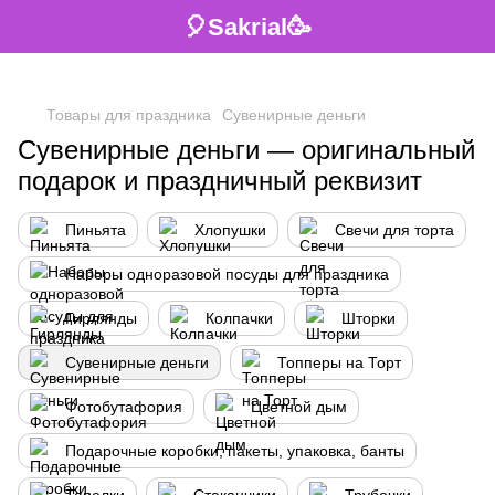
🎈Sakrial🥳
Товары для праздника
Сувенирные деньги
Сувенирные деньги — оригинальный
подарок и праздничный реквизит
Пиньята
Хлопушки
Свечи для торта
Наборы одноразовой посуды для праздника
Гирлянды
Колпачки
Шторки
Сувенирные деньги
Топперы на Торт
Фотобутафория
Цветной дым
Подарочные коробки, пакеты, упаковка, банты