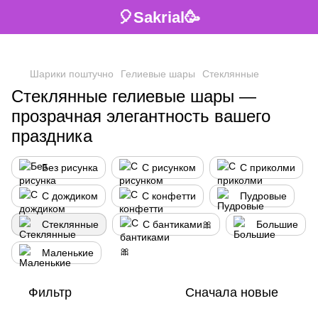
🎈Sakrial🥳
Шарики поштучно
Гелиевые шары
Стеклянные
Стеклянные гелиевые шары —
прозрачная элегантность вашего
праздника
Без рисунка
С рисунком
С приколми
С дождиком
С конфетти
Пудровые
Стеклянные
С бантиками🎀
Большие
Маленькие
Фильтр
Сначала новые