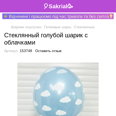
🎈Sakrial🥳
Шарики поштучно
Гелиевые шары
Стеклянные
Стеклянный голубой шарик с
облачками
Артикул:
153748
Оставить отзыв