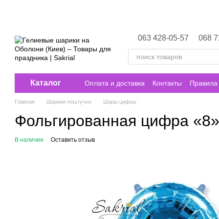
Перейти к основному контенту
063 428-05-57
068 7
Каталог
Оплата и доставка
Контакты
Правила 
Главная
Шарики поштучно
Шары цифры
Фольгированная цифра «8»
В наличии
Оставить отзыв