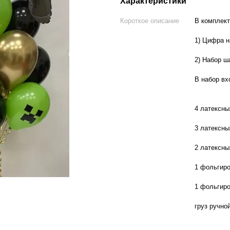
Характеристики
Короткое описание
В комплект
1) Цифра н
2) Набор ш
В набор вх
4 латексны
3 латексны
2 латексны
1 фольгиро
1 фольгир
груз ручно