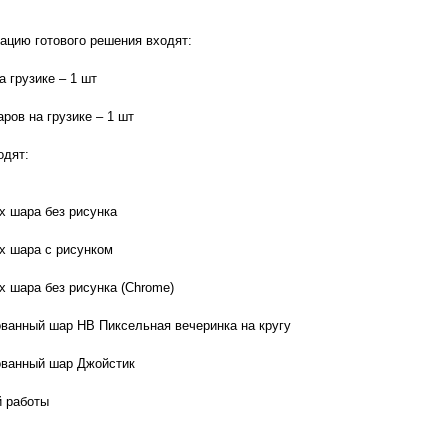
ацию готового решения входят:
а грузике – 1 шт
аров на грузике – 1 шт
одят:
х шара без рисунка
х шара с рисунком
х шара без рисунка (Chrome)
ванный шар HВ Пиксельная вечеринка на кругу
ованный шар Джойстик
й работы