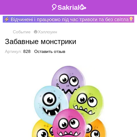
🎈Sakrial🥳
Событие
🎃Хэллоуин
Забавные монстрики
Артикул:
828
Оставить отзыв