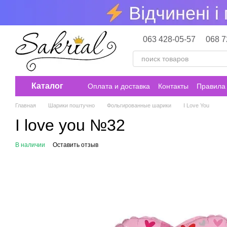
Перейти к основному контенту
063 428-05-57
068 7
Каталог
Оплата и доставка
Контакты
Правила 
Главная
Шарики поштучно
Фольгированные шарики
I Love You
I love you №32
В наличии
Оставить отзыв