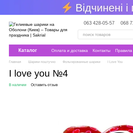
Перейти к основному контенту
063 428-05-57
068 7
Каталог
Оплата и доставка
Контакты
Правила 
Главная
Шарики поштучно
Фольгированные шарики
I Love You
I love you №4
В наличии
Оставить отзыв