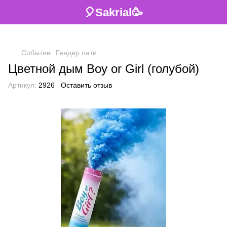
🎈Sakrial🥳
Событие
Гендер пати
Цветной дым Boy or Girl (голубой)
Артикул:
2926
Оставить отзыв