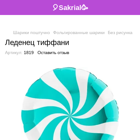
🎈Sakrial🥳
Шарики поштучно
Фольгированные шарики
Без рисунка
Леденец тиффани
Артикул:
1819
Оставить отзыв