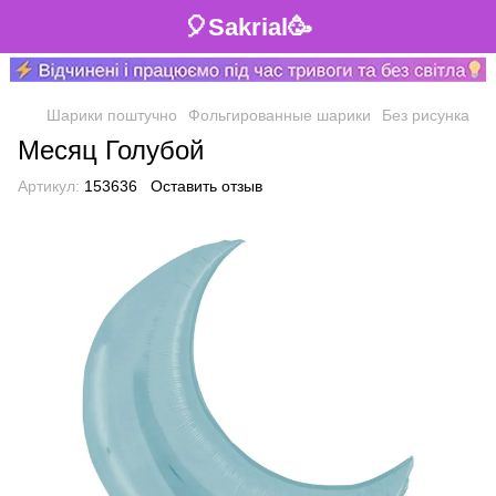
🎈Sakrial🥳
Шарики поштучно
Фольгированные шарики
Без рисунка
Месяц Голубой
Артикул:
153636
Оставить отзыв