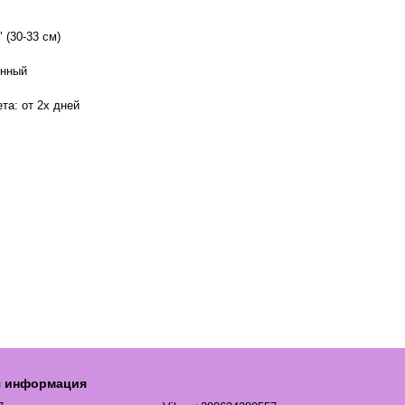
 (30-33 см)
онный
та: от 2х дней
я информация