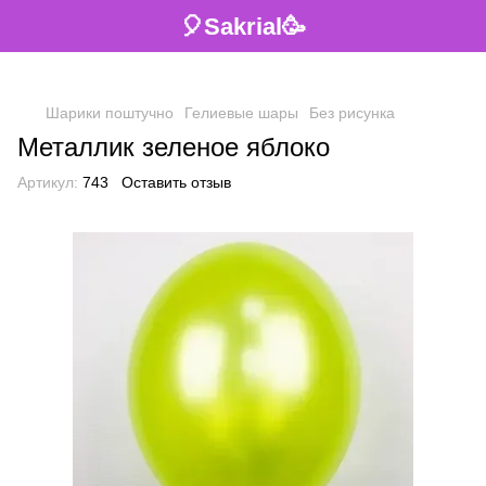
🎈Sakrial🥳
Шарики поштучно
Гелиевые шары
Без рисунка
Металлик зеленое яблоко
Артикул:
743
Оставить отзыв