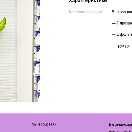
Характеристики
Короткое описание
В набор ша
— 7 прозра
— 1 фольги
— груз руч
Мы в соцсетях
Контактна