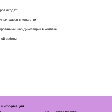
ров входят:
чных шаров с конфетти
рованный шар Динозаврик в колпаке
ной работы
я информация