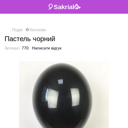
🎈Sakrial🥳
Подія
🎃Хелловін
Пастель чорний
Артикул:
770
Написати відгук