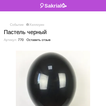
🎈Sakrial🥳
Событие
🎃Хэллоуин
Пастель черный
Артикул:
770
Оставить отзыв