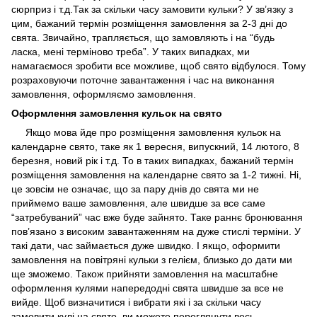
сюрприз і т.д.Так за скільки часу замовити кульки? У зв’язку з
цим, бажаний термін розміщення замовлення за 2-3 дні до
свята. Звичайно, трапляється, що замовляють і на “будь
ласка, мені терміново треба”. У таких випадках, ми
намагаємося зробити все можливе, щоб свято відбулося. Тому
розраховуючи поточне завантаження і час на виконання
замовлення, оформляємо замовлення.
Оформлення замовлення кульок на свято
Якщо мова йде про розміщення замовлення кульок на
календарне свято, таке як 1 вересня, випускний, 14 лютого, 8
березня, новий рік і т.д. То в таких випадках, бажаний термін
розміщення замовлення на календарне свято за 1-2 тижні. Ні,
це зовсім не означає, що за пару днів до свята ми не
приймемо ваше замовлення, але швидше за все саме
“затребуваний” час вже буде зайнято. Таке раннє бронювання
пов’язано з високим завантаженням на дуже стислі терміни. У
такі дати, час займається дуже швидко. І якщо, оформити
замовлення на повітряні кульки з гелієм, близько до дати ми
ще зможемо. Також прийняти замовлення на масштабне
оформлення кулями напередодні свята швидше за все не
вийде. Щоб визначитися і вибрати які і за скільки часу
замовити кулі на свято, ви можете переглянути весь