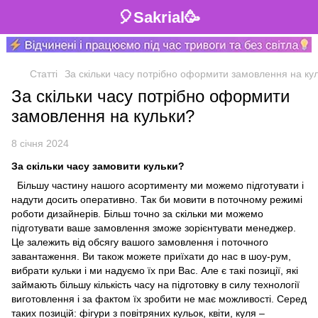
🎈Sakrial🥳
Статті
За скільки часу потрібно оформити замовлення на ку
За скільки часу потрібно оформити
замовлення на кульки?
8 січня 2024
За скільки часу замовити кульки?
Більшу частину нашого асортименту ми можемо підготувати і
надути досить оперативно. Так би мовити в поточному режимі
роботи дизайнерів. Більш точно за скільки ми можемо
підготувати ваше замовлення зможе зорієнтувати менеджер.
Це залежить від обсягу вашого замовлення і поточного
завантаження. Ви також можете приїхати до нас в шоу-рум,
вибрати кульки і ми надуємо їх при Вас. Але є такі позиції, які
займають більшу кількість часу на підготовку в силу технології
виготовлення і за фактом їх зробити не має можливості. Серед
таких позицій: фігури з повітряних кульок, квіти, куля –