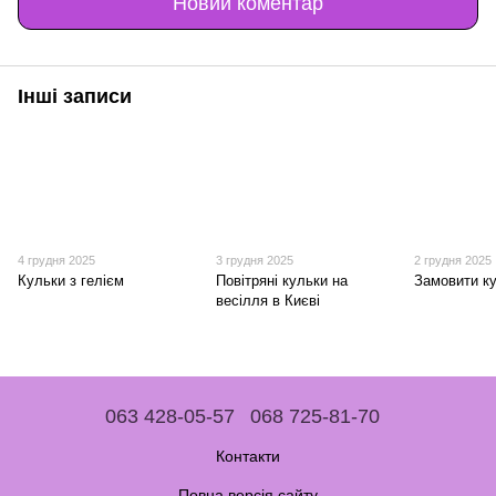
Новий коментар
Інші записи
4 грудня 2025
3 грудня 2025
2 грудня 2025
Кульки з гелієм
Повітряні кульки на
Замовити ку
весілля в Києві
063 428-05-57
068 725-81-70
Контакти
Повна версія сайту