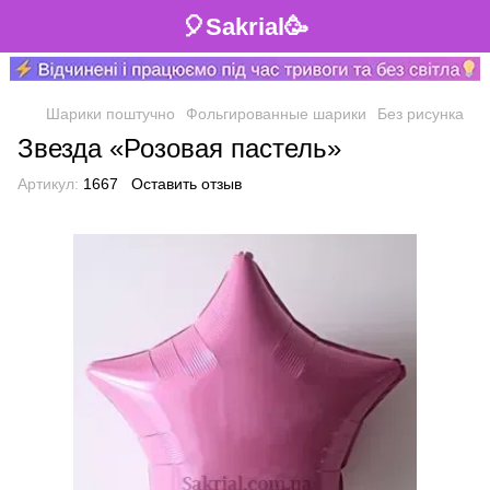
🎈Sakrial🥳
Шарики поштучно
Фольгированные шарики
Без рисунка
Звезда «Розовая пастель»
Артикул:
1667
Оставить отзыв