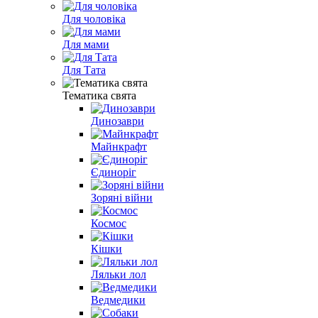
Для чоловіка
Для мами
Для Тата
Тематика свята
Динозаври
Майнкрафт
Єдиноріг
Зоряні війни
Космос
Кішки
Ляльки лол
Ведмедики