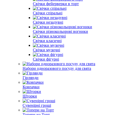
Свічки фейерверки в торт
Свічки спіральні
Свічки незадувні
Свічки різнокольорові вогники
Свічки класичні
Свічки музичні
Свічки фігурні
Набори одноразового посуду для свята
Гірлянди
Ковпачки
Шторки
Сувенірні гроші
Топери на Торт