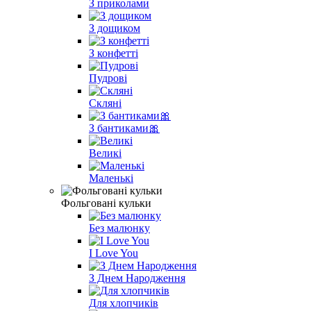
З приколами
З дощиком
З конфетті
Пудрові
Скляні
З бантиками🎀
Великі
Маленькі
Фольговані кульки
Без малюнку
I Love You
З Днем Народження
Для хлопчиків