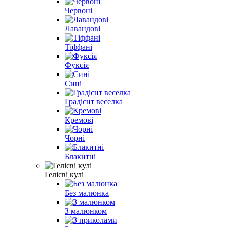
Червоні
Лавандові
Тіффані
Фуксія
Сині
Градієнт веселка
Кремові
Чорні
Блакитні
Гелієві кулі
Без малюнка
З малюнком