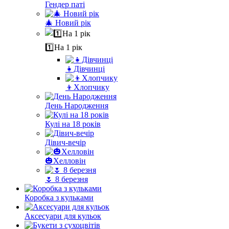
Гендер паті
🎄 Новий рік
1️⃣На 1 рік
👧Дівчинці
👦Хлопчику
День Народження
Кулі на 18 років
Дівич-вечір
🎃Хелловін
🌷 8 березня
Коробка з кульками
Аксесуари для кульок