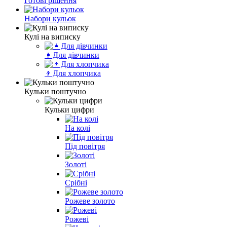
Готові рішення
Набори кульок
Кулі на виписку
👧Для дівчинки
👦Для хлопчика
Кульки поштучно
Кульки цифри
На колі
Під повітря
Золоті
Срібні
Рожеве золото
Рожеві