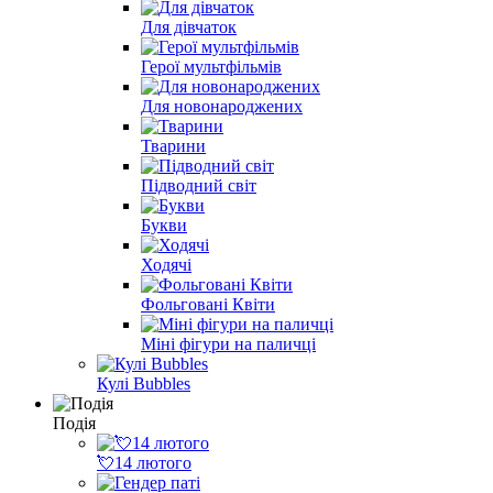
Для дівчаток
Герої мультфільмів
Для новонароджених
Тварини
Підводний світ
Букви
Ходячі
Фольговані Квіти
Міні фігури на паличці
Кулі Bubbles
Подія
💘14 лютого