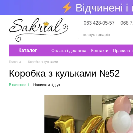
Перейти до основного контенту
063 428-05-57
068 7
Каталог
Оплата і доставка
Контакти
Правила т
Головна
Коробка з кульками
Коробка з кульками №52
В наявності
Написати відгук