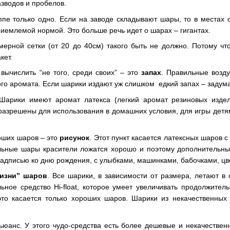
азводов и пробелов.
пе только одно. Если на заводе складывают шары, то в местах 
риемлемой нормой. Это больше речь идет о шарах – гигантах.
ерной сетки (от 20 до 40см) такого быть не должно. Потому что
кет.
вычислить “не того, среди своих” – это
запах
. Правильные возд
го аромата. Если шарики издают уж слишком едкий запах – задума
арики имеют аромат латекса (легкий аромат резиновых издел
разрешены для использования в домашних условия, для игры детям
оших шаров – это
рисунок
. Этот пункт касается латексных шаров с
льные шары красители ложатся хорошо и поэтому дополнительны
 надписью ко дню рождения, с улыбками, машинками, бабочками, цв
жизни” шаров
. Все шарики, в зависимости от размера, летают в
льное средство Hi-float, которое умеет увеличивать продолжител
это касается только хороших шаров. Шарики из некачественных
ьюанс. У этого чудо-средства есть более дешевые и некачестве