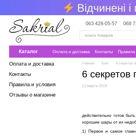
Перейти к основному контенту
063 428-05-57
068 7
Каталог
Оплата и доставка
Контакты
Правила 
Оплата и доставка
Главная
Блог
6 секретов 
6 секретов
Контакты
Правила и условия
12 марта 2019
Отзывы о магазине
действительно готов быт
хорошие шары от их недоб
1) Первое и самое глав