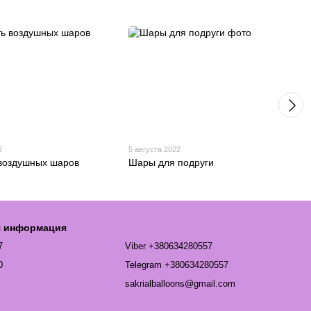
2
5 августа 2022
воздушных шаров
Шары для подруги
я информация
7
Viber +380634280557
0
Telegram +380634280557
sakrialballoons@gmail.com