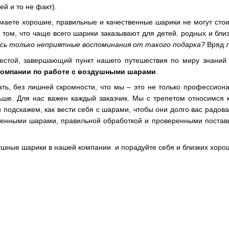
ей и то не факт).
маете хорошие, правильные и качественные шарики не могут стои
 том, что чаще всего шарики заказывают для детей, родных и бли
ись только неприятные воспоминания от такого подарка?
Вряд л
й, завершающий пункт нашего путешествия по миру знаний 
омпании по работе с воздушными шарами
.
ать, без лишней скромности, что мы – это не только профессион
льше. Для нас важен каждый заказчик. Мы с трепетом относимся
 подскажем, как вести себя с шарами, чтобы они долго вас радова
твенными шарами, правильной обработкой и проверенными постав
ушные шарики в нашей компании и порадуйте себя и близких хор