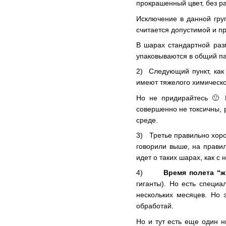
прокрашенный цвет, без р
Исключение в данной груп
считается допустимой и п
В шарах стандартной разм
упаковываются в общий па
2) Следующий пункт, как 
имеют тяжелого химическо
Но не придирайтесь 🙂 Ш
совершенно не токсичны, 
среде.
3) Третье правильно хор
говорили выше, на прави
идет о таких шарах, как с
4)
Время полета “
гиганты). Но есть специа
нескольких месяцев. Но 
обработай.
Но и тут есть еще один н