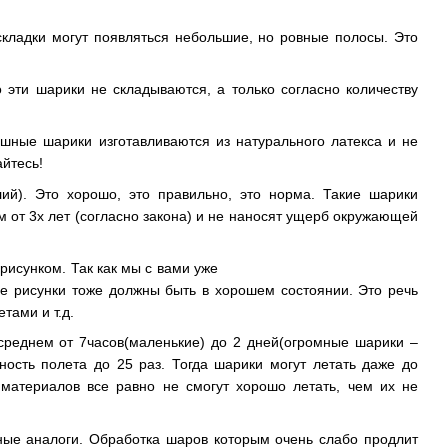
складки могут появляться небольшие, но ровные полосы. Это
 эти шарики не складываются, а только согласно количеству
ушные шарики изготавливаются из натурального латекса и не
йтесь!
ий). Это хорошо, это правильно, это норма. Такие шарики
 от 3х лет (согласно закона) и не наносят ущерб окружающей
 рисунком. Так как мы с вами уже
е рисунки тоже должны быть в хорошем состоянии. Это речь
етами и т.д.
 среднем от 7часов(маленькие) до 2 дней(огромные шарики –
ьность полета до 25 раз. Тогда шарики могут летать даже до
 материалов все равно не смогут хорошо летать, чем их не
нные аналоги. Обработка шаров которым очень слабо продлит