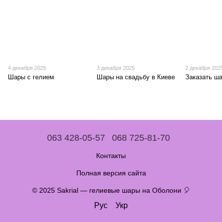
4 декабря 2025
3 декабря 2025
2 декабря 202
Шары с гелием
Шары на свадьбу в Киеве
Заказать ш
063 428-05-57
068 725-81-70
Контакты
Полная версия сайта
© 2025 Sakrial — гелиевые шары на Оболони 🎈
Рус
Укр