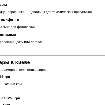
шары
рдца, персонажи — идеальны для тематических праздников.
 конфетти
еально для фотосессий.
адписями
равление, дату или логотип.
ары в Киеве
, размера и количества шаров:
95 грн
ы —
от 295 грн
—
от 1250 грн