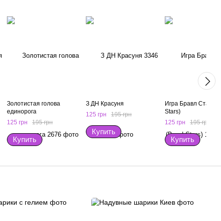
Золотистая голова
З ДН Красуня
Игра Бравл Старс (
единорога
Stars)
125 грн
195 грн
125 грн
195 грн
125 грн
195 грн
Купить
Купить
Купить