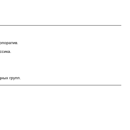
рпоратив.
ссика.
ных групп.