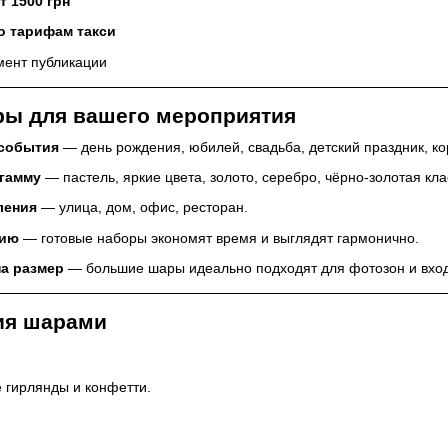
т 1500 грн
о тарифам такси
мент публикации
ры для вашего мероприятия
события
— день рождения, юбилей, свадьба, детский праздник, ко
гамму
— пастель, яркие цвета, золото, серебро, чёрно-золотая кла
ления
— улица, дом, офис, ресторан.
цию
— готовые наборы экономят время и выглядят гармонично.
а размер
— большие шары идеально подходят для фотозон и вход
ия шарами
 гирлянды и конфетти.