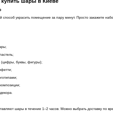
 купить шары в Киеве
о
 способ украсить помещение за пару минут. Просто закажите набор
ары;
пастель;
(цифры, буквы, фигуры);
нфетти;
оготипами;
композиции;
декора.
тавляют шары в течение 1–2 часов. Можно выбрать доставку по вр