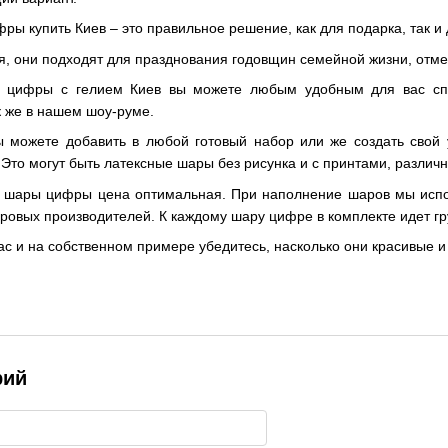
ы купить Киев – это правильное решение, как для подарка, так и 
я, они подходят для празднования годовщин семейной жизни, отме
е цифры с гелием Киев вы можете любым удобным для вас спос
 же в нашем шоу-руме.
можете добавить в любой готовый набор или же создать свой у
то могут быть латексные шары без рисунка и с принтами, различ
шары цифры цена оптимальная. При наполнение шаров мы исполь
овых производителей. К каждому шару цифре в комплекте идет гру
с и на собственном примере убедитесь, насколько они красивые и
рий